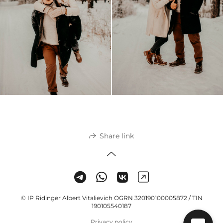
Share link
© IP Ridinger Albert Vitalievich OGRN 320190100005872 / TIN
190105540187
Privacy policy