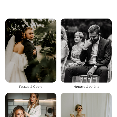
Гриша & Света
Никита & Алёна